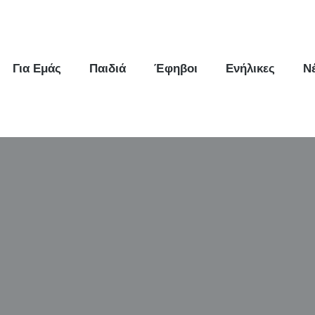
Για Εμάς
Παιδιά
Έφηβοι
Ενήλικες
Ν