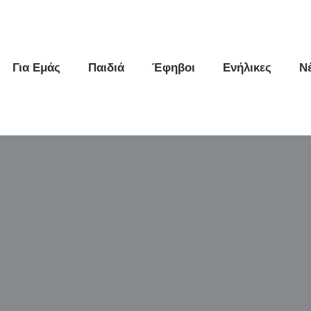
Για Εμάς
Παιδιά
Έφηβοι
Ενήλικες
Ν